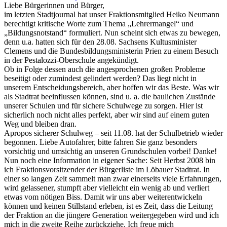
Liebe Bürgerinnen und Bürger,
im letzten Stadtjournal hat unser Fraktionsmitglied Heiko Neumann
berechtigt kritische Worte zum Thema „Lehrermangel“ und
„Bildungsnotstand“ formuliert. Nun scheint sich etwas zu bewegen,
denn u.a. hatten sich für den 28.08. Sachsens Kultusminister
Clemens und die Bundesbildungsministerin Prien zu einem Besuch
in der Pestalozzi-Oberschule angekündigt.
Ob in Folge dessen auch die angesprochenen großen Probleme
beseitigt oder zumindest gelindert werden? Das liegt nicht in
unserem Entscheidungsbereich, aber hoffen wir das Beste. Was wir
als Stadtrat beeinflussen können, sind u. a. die baulichen Zustände
unserer Schulen und für sichere Schulwege zu sorgen. Hier ist
sicherlich noch nicht alles perfekt, aber wir sind auf einem guten
Weg und bleiben dran.
Apropos sicherer Schulweg – seit 11.08. hat der Schulbetrieb wieder
begonnen. Liebe Autofahrer, bitte fahren Sie ganz besonders
vorsichtig und umsichtig an unseren Grundschulen vorbei! Danke!
Nun noch eine Information in eigener Sache: Seit Herbst 2008 bin
ich Fraktionsvorsitzender der Bürgerliste im Löbauer Stadtrat. In
einer so langen Zeit sammelt man zwar einerseits viele Erfahrungen,
wird gelassener, stumpft aber vielleicht ein wenig ab und verliert
etwas vom nötigen Biss. Damit wir uns aber weiterentwickeln
können und keinen Stillstand erleben, ist es Zeit, dass die Leitung
der Fraktion an die jüngere Generation weitergegeben wird und ich
mich in die zweite Reihe zurückziehe. Ich freue mich